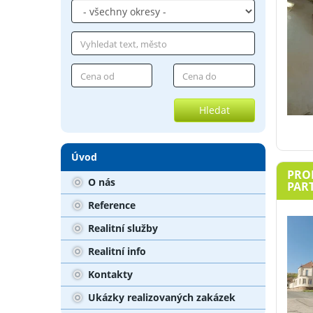
Hledat
Úvod
PROD
O nás
PART
Reference
Realitní služby
Realitní info
Kontakty
Ukázky realizovaných zakázek