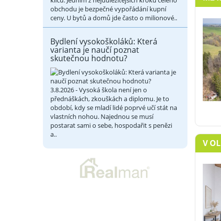
klíčů. Jedním z nejdůležitějších kroků celého
obchodu je bezpečné vypořádání kupní
ceny. U bytů a domů jde často o milionové..
Bydlení vysokoškoláků: Která
varianta je naučí poznat
skutečnou hodnotu?
3.8.2026 - Vysoká škola není jen o
přednáškách, zkouškách a diplomu. Je to
období, kdy se mladí lidé poprvé učí stát na
vlastních nohou. Najednou se musí
postarat sami o sebe, hospodařit s penězi
a..
V OL