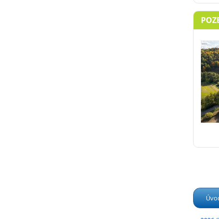
POZ
Úvo