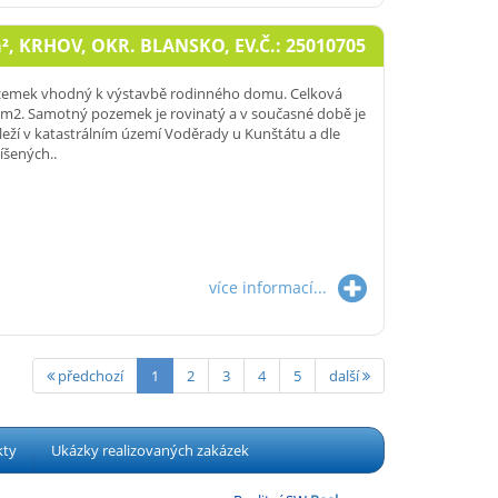
²
, KRHOV, OKR. BLANSKO, EV.Č.: 25010705
pozemek vhodný k výstavbě rodinného domu. Celková
2 m2. Samotný pozemek je rovinatý a v současné době je
eží v katastrálním území Voděrady u Kunštátu a dle
íšených..
více informací...
předchozí
1
2
3
4
5
další
kty
Ukázky realizovaných zakázek