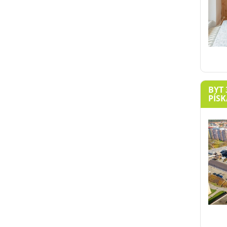
BYT 
PÍSK