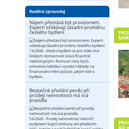
Realitní zpravodaj
Nájem přestává být provizoriem.
Experti očekávají zásadní proměnu
českého bydlení
PROD
MARI
7.8.2026 - Vlastní bydlení se pro stále více
českých domácností stává finančně
nedostupným. Rostoucí ceny bytů,
omezená nabídka i vysoké náklady na
financování mění způsob, jakým lidé o
bydlení..
Bezpečné předání peněz při
prodeji nemovitosti má svá
pravidla
5.8.2026 - Prodej nemovitosti nekončí
PROD
podpisem kupní smlouvy ani předáním
M2