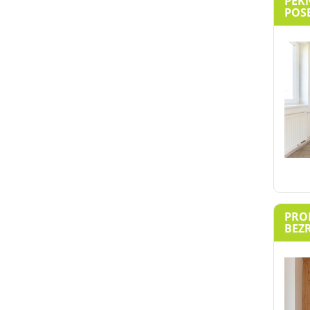
PĚKN
POSE
PROD
BEZR