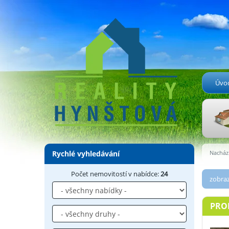
Úvo
Rychlé vyhledávání
Nachází
Počet nemovitostí v nabídce:
24
zobraz
PRO