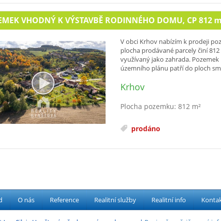
EMEK VHODNÝ K VÝSTAVBĚ RODINNÉHO DOMU, CP 812
m
V obci Krhov nabízím k prodeji 
plocha prodávané parcely činí 81
využívaný jako zahrada. Pozemek l
územního plánu patří do ploch sm
Krhov
Plocha pozemku: 812 m²
prodáno
d
O nás
Reference
Realitní služby
Realitní info
Konta