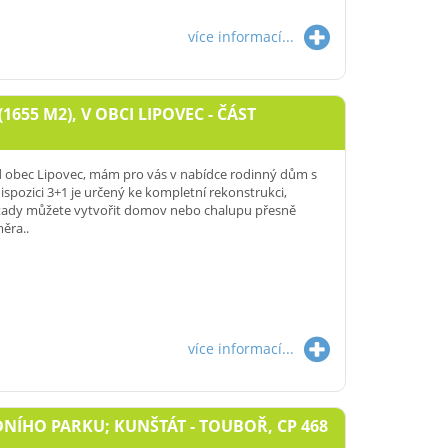
více informací...
5 M2), V OBCI LIPOVEC - ČÁST
d obec Lipovec, mám pro vás v nabídce rodinný dům s
spozici 3+1 je určený ke kompletní rekonstrukci,
i tady můžete vytvořit domov nebo chalupu přesně
ěra..
více informací...
NÍHO PARKU; KUNŠTÁT - TOUBOŘ, CP 468