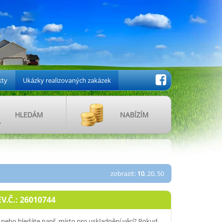
kty
Ukázky realizovaných zakázek
HLEDÁM
NABÍZÍM
zobrazit:
10
,
20
,
50
.Č.: 26010744
 nebo hledáte např. místo pro uskladnění věcí? Pokud