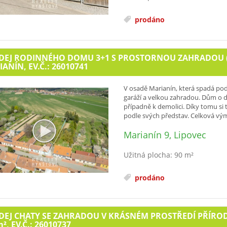
prodáno
EJ RODINNÉHO DOMU 3+1 S PROSTORNOU ZAHRADOU (165
ANÍN, EV.Č.: 26010741
V osadě Marianín, která spadá po
garáží a velkou zahradou. Dům o di
případně k demolici. Díky tomu s
podle svých představ. Celková vým
Marianín 9, Lipovec
Užitná plocha: 90 m²
prodáno
EJ CHATY SE ZAHRADOU V KRÁSNÉM PROSTŘEDÍ PŘÍROD
m²
, EV.Č.: 26010737