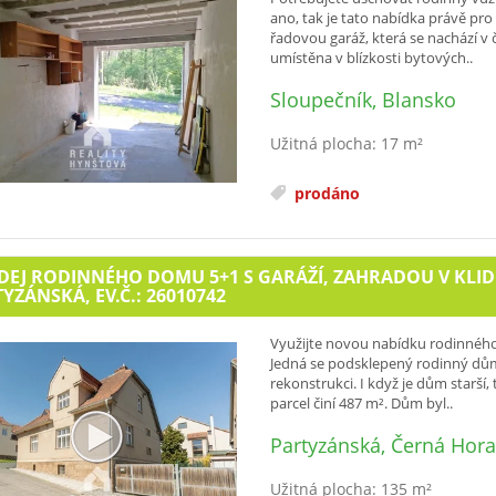
ano, tak je tato nabídka právě pro
řadovou garáž, která se nachází v 
umístěna v blízkosti bytových..
Sloupečník, Blansko
Užitná plocha: 17 m²
prodáno
EJ RODINNÉHO DOMU 5+1 S GARÁŽÍ, ZAHRADOU V KLIDN
YZÁNSKÁ, EV.Č.: 26010742
Využijte novou nabídku rodinného 
Jedná se podsklepený rodinný dům 
rekonstrukci. I když je dům starší
parcel činí 487 m². Dům byl..
Partyzánská, Černá Hor
Užitná plocha: 135 m²