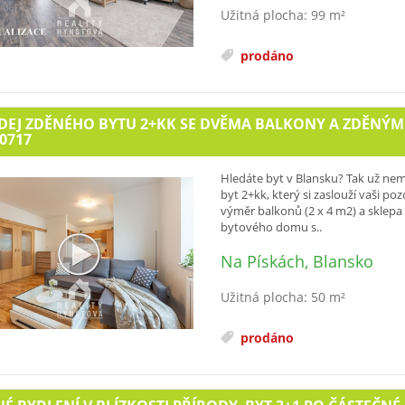
Užitná plocha: 99 m²
prodáno
EJ ZDĚNÉHO BYTU 2+KK SE DVĚMA BALKONY A ZDĚNÝM S
0717
Hledáte byt v Blansku? Tak už nem
byt 2+kk, který si zaslouží vaši p
výměr balkonů (2 x 4 m2) a sklepa
bytového domu s..
Na Pískách, Blansko
Užitná plocha: 50 m²
prodáno