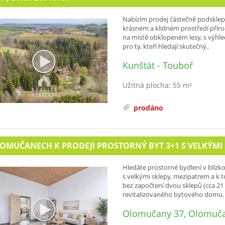
Nabízím prodej částečně podsklep
krásném a klidném prostředí přír
na místě obklopeném lesy, s výhled
pro ty, kteří hledají skutečný..
Kunštát - Touboř
Užitná plocha: 55 m²
prodáno
OMUČANECH K PRODEJI PROSTORNÝ BYT 3+1 S VELKÝMI S
Hledáte prostorné bydlení v blíz
s velkými sklepy, mezipatrem a k t
bez započtení dvou sklepů (cca 2
revitalizovaného bytového domu. 
Olomučany 37, Olomuč