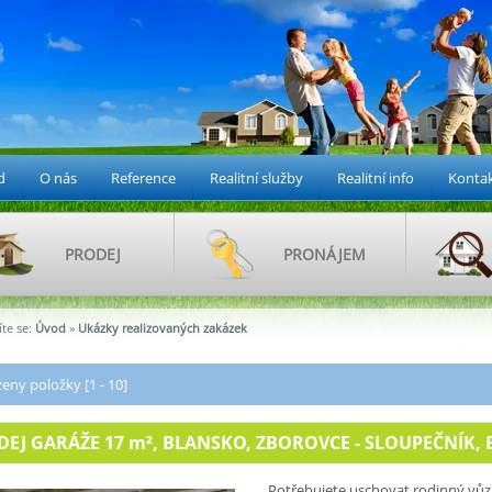
d
O nás
Reference
Realitní služby
Realitní info
Konta
PRODEJ
PRONÁJEM
te se:
Úvod
»
Ukázky realizovaných zakázek
eny položky [1 - 10]
DEJ GARÁŽE 17
m²
, BLANSKO, ZBOROVCE - SLOUPEČNÍK, EV
Potřebujete uschovat rodinný vůz