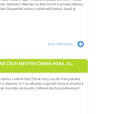
 vás. Nabízím v Blansku na Zborovcích k prodeji zděnou,
části Sloupečník cestou k přehradě Palava. Garáž je
více informací...
É ČÁSTI MESTYSE ČERNÁ HORA, UL.
domu v klidné části Černé Hory, na ulici Partyzánská.
o dispozici 5+1 se zahradou a garáží, který je vhodný k
, tak má stále své kouzlo. Celková plocha prodávaných
a