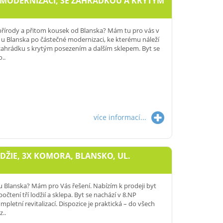
É MODERNIZACI, SE ZAHRÁDKOU A KRYTÝM
 přírody a přitom kousek od Blanska? Mám tu pro vás v
u Blanska po částečné modernizaci, ke kterému náleží
 zahrádku s krytým posezením a dalším sklepem. Byt se
..
více informací...
DŽIE, 3X KOMORA, BLANSKO, UL.
u Blanska? Mám pro Vás řešení. Nabízím k prodeji byt
čtení tří lodžií a sklepa. Byt se nachází v 8.NP
letní revitalizací. Dispozice je praktická – do všech
z..