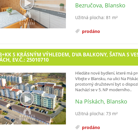
Bezručova, Blansko
Užitná plocha: 81 m²
prodáno
3+KK S KRÁSNÝM VÝHLEDEM, DVA BALKONY, ŠATNA S VE
ÁCH, EV.Č.: 25010710
Hledáte nové bydlení, které má pr
Vítejte v Blansku, na ulici Na Píská
prostorný družstevní byt o dispoz
Nachází se v 5. NP moderního..
Na Pískách, Blansko
Užitná plocha: 73 m²
prodáno