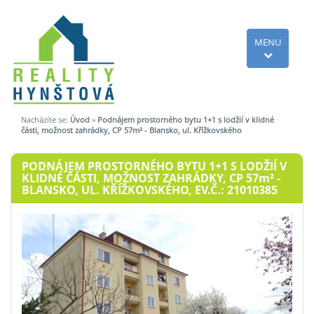
MENU
Nacházíte se:
Úvod
»
Podnájem prostorného bytu 1+1 s lodžií v klidné
části, možnost zahrádky, CP 57m² - Blansko, ul. Křížkovského
PODNÁJEM PROSTORNÉHO BYTU 1+1 S LODŽIÍ V
KLIDNÉ ČÁSTI, MOŽNOST ZAHRÁDKY, CP 57
m²
-
BLANSKO, UL. KŘÍŽKOVSKÉHO, EV.Č.: 21010385