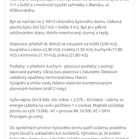
1+1 s lodžií a s možností využití zahrádky v Blansku, ul.
Křížkovského.
Byt se nachází ve 2. NP/3 cihlového bytového domu. Celková
plocha bytu činí 53,7 m2 + lodžie 3 m2. Byt je v pěkně
udržovaném stavu, dobře orientovaný, slunný a teplý.
Dispozice: předsíň (8, 60m2) se vstupem na lodžii (3,00 m2),
koupelna s vanou (2,90 m2), toaleta (1,50 m2), kuchyně (17,80
m2) s komorou (1,10 m2), pokoj (21,80 m2).
Podlahy: v předsíni, kuchyni - plovoucí podlahy; v pokoji:
lakované parkety. Okna jsou plastová s žaluziemi. Deskové
radiátory opatřeny termostatickou hlavicí.
Vytápění a ohřev vody řešeno vlastním kombinovaným
plynovým kotlem (stáří 2 roky).
Výše nájmu činí 8.500,- Kč/ měsíc + 2.570 ,- Kč/měsíc - zálohy za
energie (záloha na vodu počítáno 1 x osoba). Majitelé požádají
jistotu ve výši 15.000,- Kč + provize RK 10.500, Kč + DPH.
Pronájem je volný.
Do společných prostor bytového domu patří sušárna, prádelna
(nyní slouží k uskladnění kol, kočárků). Výhodou je, že kolem
bytového domu jsou zahrádky (platba pronájmu městu), které je