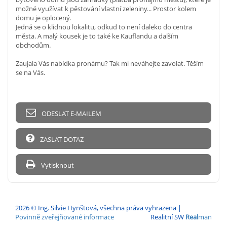
možné využívat k pěstování vlastní zeleniny... Prostor kolem
domu je oplocený.
Jedná se o klidnou lokalitu, odkud to není daleko do centra
města. A malý kousek je to také ke Kauflandu a dalším
obchodům.
Zaujala Vás nabídka pronámu? Tak mi neváhejte zavolat. Těším
se na Vás.
ODESLAT E-MAILEM
ZASLAT DOTAZ
Vytisknout
2026 © Ing. Silvie Hynštová, všechna práva vyhrazena |
Povinně zveřejňované informace
Realitní SW
Real
man