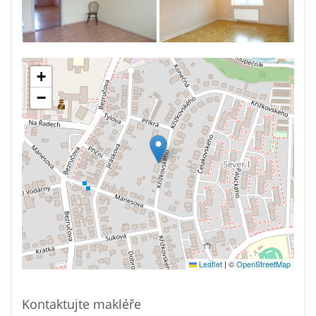
+
−
Leaflet
|
©
OpenStreetMap
Kontaktujte makléře