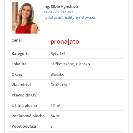
Ing. Silvie Hynštová
+420 775 582 092
hynstova@realityhynstova.cz
Cena
pronajato
Kategorie
Byty 1+1
Lokalita
Křižkovského, Blansko
Okres
Blansko
Vlastnictví
Družstevní
Převod do OV
Užitná plocha
57 m²
Podlahová plocha
54 m²
Počet podlaží
3