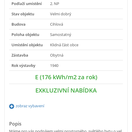
Podlaží umístění
2. NP
Stav objektu
Velmi dobrý
Budova
Cihlová
Poloha objektu
Samostatný
Umístění objektu
Klidná část obce
Zástavba
Obytná
Rok výstavby
1940
E (176 kWh/m2 za rok)
EXKLUZIVNÍ NABÍDKA
zobraz vybavení
Popis
Máme pro vás podnájem velmi prostorného, světlého bytu o vel.