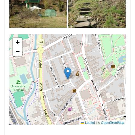
+
−
Leaflet
|
©
OpenStreetMap