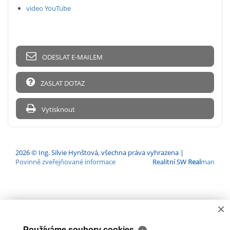
video YouTube
ODESLAT E-MAILEM
ZASLAT DOTAZ
Vytisknout
2026 © Ing. Silvie Hynštová, všechna práva vyhrazena |
Povinně zveřejňované informace
Realitní SW
Real
man
×
Používáme soubory cookies