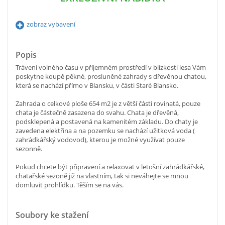
zobraz vybavení
Popis
Trávení volného času v příjemném prostředí v blízkosti lesa Vám
poskytne koupě pěkné, prosluněné zahrady s dřevěnou chatou,
která se nachází přímo v Blansku, v části Staré Blansko.
Zahrada o celkové ploše 654 m2 je z větší části rovinatá, pouze
chata je částečně zasazena do svahu. Chata je dřevěná,
podsklepená a postavená na kamenitém základu. Do chaty je
zavedena elektřina a na pozemku se nachází užitková voda (
zahrádkářský vodovod), kterou je možné využívat pouze
sezonně.
Pokud chcete být připravení a relaxovat v letošní zahrádkářské,
chatařské sezoně již na vlastním, tak si neváhejte se mnou
domluvit prohlídku. Těším se na vás.
Soubory ke stažení