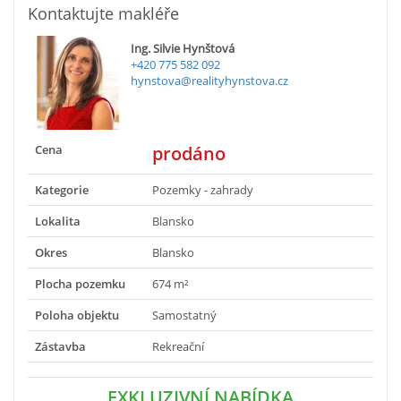
Kontaktujte makléře
Ing. Silvie Hynštová
+420 775 582 092
hynstova@realityhynstova.cz
Cena
prodáno
Kategorie
Pozemky - zahrady
Lokalita
Blansko
Okres
Blansko
Plocha pozemku
674 m²
Poloha objektu
Samostatný
Zástavba
Rekreační
EXKLUZIVNÍ NABÍDKA