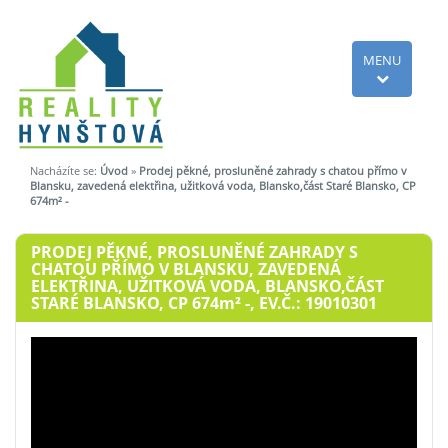
MENU
Nacházíte se:
Úvod
»
Prodej pěkné, prosluněné zahrady s chatou přímo v
Blansku, zavedená elektřina, užitková voda, Blansko,část Staré Blansko, CP
674m² -
PRODEJ PĚKNÉ, PROSLUNĚNÉ ZAHRADY S
CHATOU PŘÍMO V BLANSKU, ZAVEDENÁ
ELEKTŘINA, UŽITKOVÁ VODA, BLANSKO,ČÁST
STARÉ BLANSKO, CP 674
m²
-, EV.Č.: 19010301