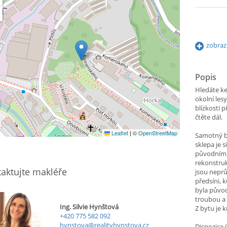
zobraz
Popis
Hledáte k
okolní les
blízkosti 
čtěte dál.
Leaflet
|
©
OpenStreetMap
Samotný by
sklepa je 
původním 
rekonstruk
aktujte makléře
jsou neprů
předsíni, 
byla půvo
troubou a
Ing. Silvie Hynštová
Z bytu je k
+420 775 582 092
hynstova@realityhynstova.cz
Dispozice 