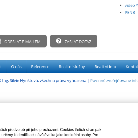
video 
PENB
ODESLAT E-MAILEM
ZASLAT DOTAZ
d
O nás
Reference
Realitní služby
Realitní info
Konta
 Ing. Silvie Hynštová, všechna práva vyhrazena |
Povinně zveřejňované in
ch předvoleb při jeho procházení. Cookies třetích stran pak
rčeny k identifikaci návštěvníka jako konkrétní osoby. Pro