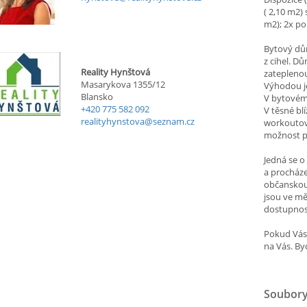
( 2,10 m2)
m2); 2x po
Bytový dů
z cihel. D
Reality Hynštová
zateplenou
Masarykova 1355/12
Výhodou je
Blansko
V bytovém
+420 775 582 092
V těsné bl
realityhynstova@seznam.cz
workoutové
možnost p
Jedná se o
a procház
občanskou 
jsou ve mě
dostupnos
Pokud Vás 
na Vás. By
Soubory