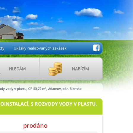
kty
Ukázky realizovaných zakázek
HLEDÁM
NABÍZÍM
ody vody v plastu, CP 53,79 m², Adamov, okr. Blansko
OINSTALACÍ, S ROZVODY VODY V PLASTU,
prodáno