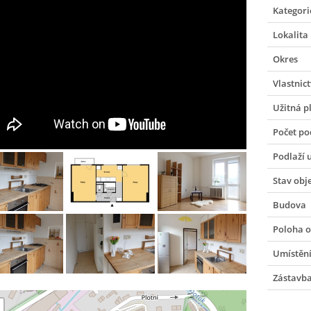
Kategori
Lokalita
Okres
Vlastnict
Užitná p
Počet po
Podlaží 
Stav obj
Budova
Poloha o
Umístění
Zástavb