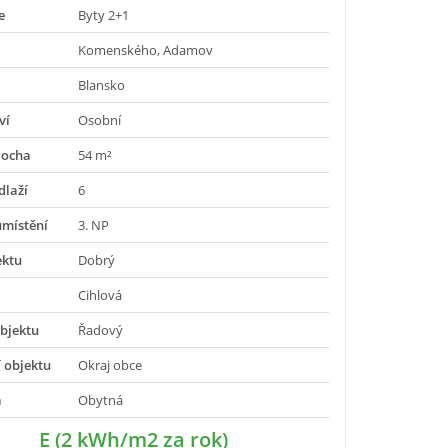
e
Byty 2+1
Komenského, Adamov
Blansko
ví
Osobní
locha
54 m²
dlaží
6
umístění
3. NP
ektu
Dobrý
Cihlová
bjektu
Řadový
 objektu
Okraj obce
a
Obytná
E (2 kWh/m2 za rok)