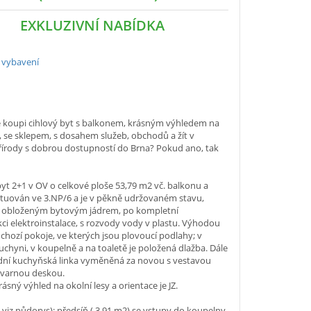
EXKLUZIVNÍ NABÍDKA
 vybavení
e koupi cihlový byt s balkonem, krásným výhledem na
y, se sklepem, s dosahem služeb, obchodů a žít v
přírody s dobrou dostupností do Brna? Pokud ano, tak
t 2+1 v OV o celkové ploše 53,79 m2 vč. balkonu a
situován ve 3.NP/6 a je v pěkně udržovaném stavu,
obloženým bytovým jádrem, po kompletní
ci elektroinstalace, s rozvody vody v plastu. Výhodou
chozí pokoje, ve kterých jsou plovoucí podlahy; v
kuchyni, v koupelně a na toaletě je položená dlažba. Dále
dní kuchyňská linka vyměněná za novou s vestavou
 varnou deskou.
rásný výhled na okolní lesy a orientace je JZ.
( viz půdorys): předsíň ( 3,91 m2) se vstupy do koupelny