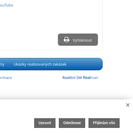
YouTube
Vytisknout
kty
Ukázky realizovaných zakázek
formace
Realitní SW
Real
man
×
Upravit
Odmítnout
Přijímám vše