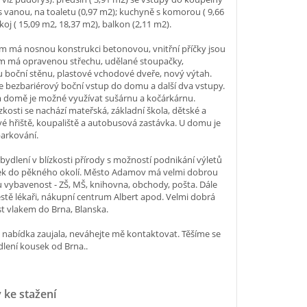
 s vanou, na toaletu (0,97 m2); kuchyně s komorou ( 9,66
koj ( 15,09 m2, 18,37 m2), balkon (2,11 m2).
m má nosnou konstrukci betonovou, vnitřní příčky jsou
ům má opravenou střechu, udělané stoupačky,
 boční stěnu, plastové vchodové dveře, nový výtah.
 bezbariérový boční vstup do domu a další dva vstupy.
 domě je možné využívat sušárnu a kočárkárnu.
ízkosti se nachází mateřská, základní škola, dětské a
 hřiště, koupaliště a autobusová zastávka. U domu je
arkování.
 bydlení v blízkosti přírody s možností podnikání výletů
ek do pěkného okolí. Město Adamov má velmi dobrou
vybavenost - ZŠ, MŠ, knihovna, obchody, pošta. Dále
stě lékaři, nákupní centrum Albert apod. Velmi dobrá
t vlakem do Brna, Blanska.
nabídka zaujala, neváhejte mě kontaktovat. Těšíme se
dlení kousek od Brna..
 ke stažení