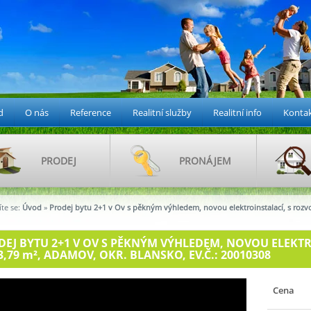
d
O nás
Reference
Realitní služby
Realitní info
Konta
PRODEJ
PRONÁJEM
te se:
Úvod
»
Prodej bytu 2+1 v Ov s pěkným výhledem, novou elektroinstalací, s rozv
EJ BYTU 2+1 V OV S PĚKNÝM VÝHLEDEM, NOVOU ELEKTR
3,79
m²
, ADAMOV, OKR. BLANSKO, EV.Č.: 20010308
Cena