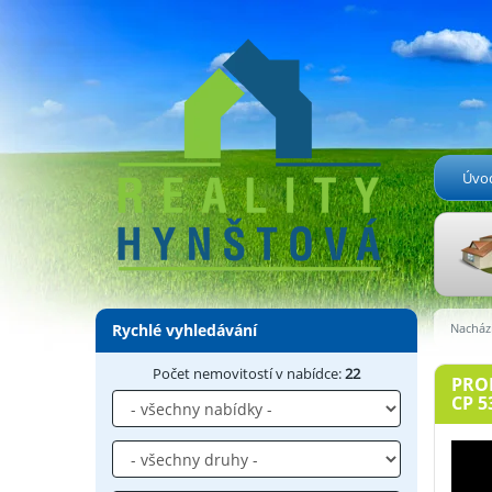
Úvo
Rychlé vyhledávání
Nachází
Počet nemovitostí v nabídce:
22
PROD
CP 5