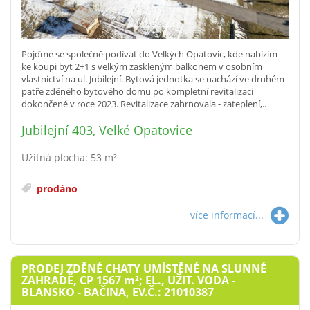
Pojďme se společně podívat do Velkých Opatovic, kde nabízím
ke koupi byt 2+1 s velkým zaskleným balkonem v osobním
vlastnictví na ul. Jubilejní. Bytová jednotka se nachází ve druhém
patře zděného bytového domu po kompletní revitalizaci
dokončené v roce 2023. Revitalizace zahrnovala - zateplení,..
Jubilejní 403, Velké Opatovice
Užitná plocha: 53 m²
prodáno
více informací...
PRODEJ ZDĚNÉ CHATY UMÍSTĚNÉ NA SLUNNÉ
ZAHRADĚ, CP 1567
m²
; EL., UŽIT. VODA -
BLANSKO - BAČINA, EV.Č.: 21010387