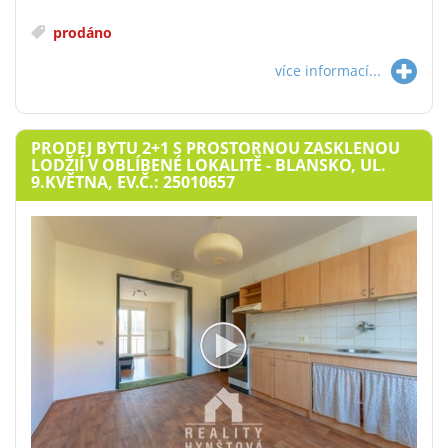
prodáno
více informací...
PRODEJ BYTU 2+1 S PROSTORNOU ZASKLENOU
LODŽIÍ V OBLÍBENÉ LOKALITĚ - BLANSKO, UL.
9.KVĚTNA, EV.Č.: 25010657