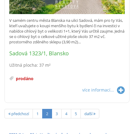
V samém centru města Blanska na ulici Sadová, mám pro ty Vás,
kteří uvažujete o koupi menšího bytu k bydlení či na investici v
nabídce cihlový byt o velikosti 1+1, který Vás určitě zaujme. Jedná
se o cihlový byt o celkové užitné ploše okolo 37 m2 vč.
prostorného zděného sklepu (3,90 m2)...
Sadová 1323/1, Blansko
Užitná plocha: 37 m²
prodáno
více informací...
předchozí
1
2
3
4
5
další