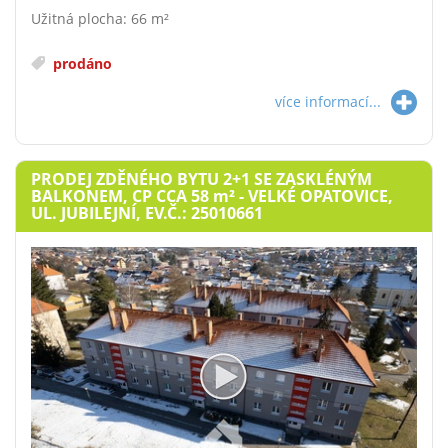
Užitná plocha: 66 m²
prodáno
více informací...
PRODEJ ZDĚNÉHO BYTU 2+1 SE ZASKLÉNÝM
BALKONEM, CP CCA 58
m²
- VELKÉ OPATOVICE,
UL. JUBILEJNÍ, EV.Č.: 25010661