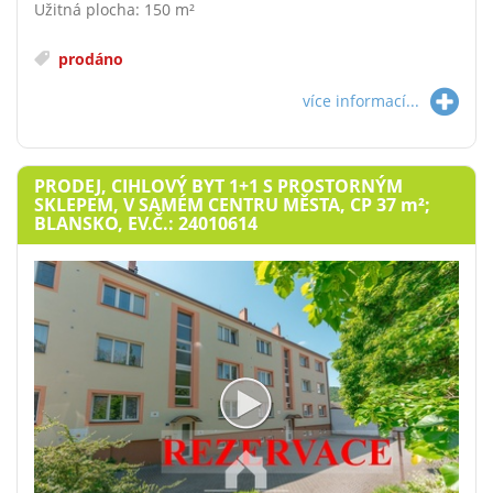
Užitná plocha: 150 m²
prodáno
více informací...
PRODEJ, CIHLOVÝ BYT 1+1 S PROSTORNÝM
SKLEPEM, V SAMÉM CENTRU MĚSTA, CP 37
m²
;
BLANSKO, EV.Č.: 24010614