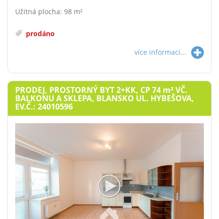
Užitná plocha: 98 m²
prodáno
více informací...
PRODEJ, PROSTORNÝ BYT 2+KK, CP 74
m²
VČ.
BALKONU A SKLEPA, BLANSKO UL. HYBEŠOVA,
EV.Č.: 24010596