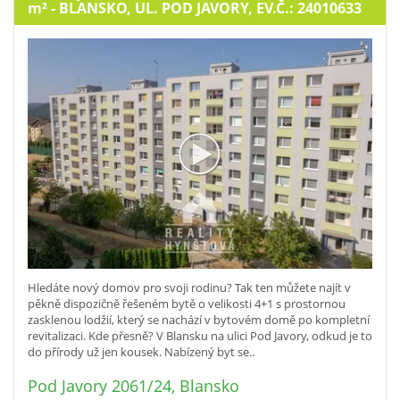
m²
- BLANSKO, UL. POD JAVORY, EV.Č.: 24010633
Hledáte nový domov pro svoji rodinu? Tak ten můžete najít v
pěkně dispozičně řešeném bytě o velikosti 4+1 s prostornou
zasklenou lodžií, který se nachází v bytovém domě po kompletní
revitalizaci. Kde přesně? V Blansku na ulici Pod Javory, odkud je to
do přírody už jen kousek. Nabízený byt se..
Pod Javory 2061/24, Blansko