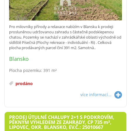
Pro milovníky přírody a relaxace nabízím v Blansku k prodeji
prosluněnou udržovanou zahradu s částečně podsklepenou
chatou. Pozemky se nachází v zahrádkářské oblasti východně od
sídliště Písečná (Plochy rekreace - individuální - Ri) . Celková
plocha prodávaných parcel činí 391 m2. Samotná..
Blansko
Plocha pozemku: 391 m²
prodáno
více informací...
PRODEJ ÚTULNÉ CHALUPY 2+1 S PODKROVÍM,
PĚKNÝM VÝHLEDEM ZE ZAHRADY, CP 735
m²
,
LIPOVEC, OKR. BLANSKO, EV.Č.: 25010667