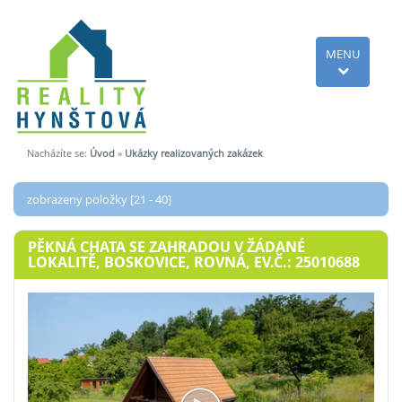
MENU
Nacházíte se:
Úvod
»
Ukázky realizovaných zakázek
zobrazeny položky [21 - 40]
PĚKNÁ CHATA SE ZAHRADOU V ŽÁDANÉ
LOKALITĚ, BOSKOVICE, ROVNÁ, EV.Č.: 25010688