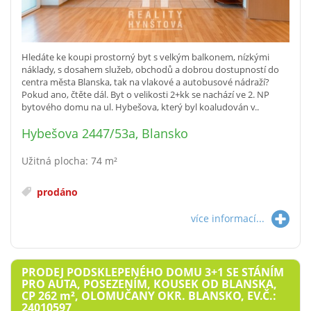
Hledáte ke koupi prostorný byt s velkým balkonem, nízkými
náklady, s dosahem služeb, obchodů a dobrou dostupností do
centra města Blanska, tak na vlakové a autobusové nádraží?
Pokud ano, čtěte dál. Byt o velikosti 2+kk se nachází ve 2. NP
bytového domu na ul. Hybešova, který byl koaludován v..
Hybešova 2447/53a, Blansko
Užitná plocha: 74 m²
prodáno
více informací...
PRODEJ PODSKLEPENÉHO DOMU 3+1 SE STÁNÍM
PRO AUTA, POSEZENÍM, KOUSEK OD BLANSKA,
CP 262
m²
, OLOMUČANY OKR. BLANSKO, EV.Č.:
24010597