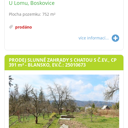
U Lomu, Boskovice
Plocha pozemku: 752 m²
prodáno
více informací...
PRODEJ SLUNNÉ ZAHRADY S CHATOU S Č.EV., CP
391
m²
- BLANSKO, EV.Č.: 25010673