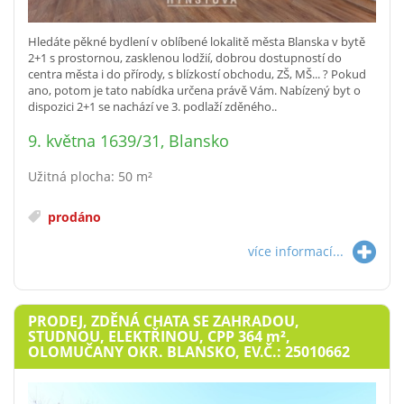
Hledáte pěkné bydlení v oblíbené lokalitě města Blanska v bytě
2+1 s prostornou, zasklenou lodžií, dobrou dostupností do
centra města i do přírody, s blízkostí obchodu, ZŠ, MŠ... ? Pokud
ano, potom je tato nabídka určena právě Vám. Nabízený byt o
dispozici 2+1 se nachází ve 3. podlaží zděného..
9. května 1639/31, Blansko
Užitná plocha: 50 m²
prodáno
více informací...
PRODEJ, ZDĚNÁ CHATA SE ZAHRADOU,
STUDNOU, ELEKTŘINOU, CPP 364
m²
,
OLOMUČANY OKR. BLANSKO, EV.Č.: 25010662