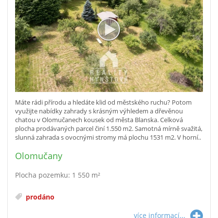
Máte rádi přírodu a hledáte klid od městského ruchu? Potom
využijte nabídky zahrady s krásným výhledem a dřevěnou
chatou v Olomučanech kousek od města Blanska. Celková
plocha prodávaných parcel činí 1.550 m2. Samotná mírně svažitá,
slunná zahrada s ovocnými stromy má plochu 1531 m2. V horní..
Olomučany
Plocha pozemku: 1 550 m²
prodáno
více informací...