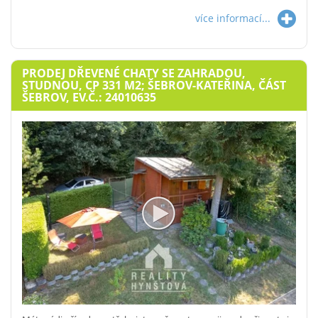
více informací...
PRODEJ DŘEVENÉ CHATY SE ZAHRADOU,
STUDNOU, CP 331 M2; ŠEBROV-KATEŘINA, ČÁST
ŠEBROV, EV.Č.: 24010635