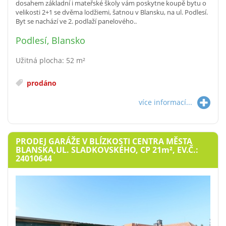
dosahem základní i mateřské školy vám poskytne koupě bytu o
velikosti 2+1 se dvěma lodžiemi, šatnou v Blansku, na ul. Podlesí.
Byt se nachází ve 2. podlaží panelového..
Podlesí, Blansko
Užitná plocha: 52 m²
prodáno
více informací...
PRODEJ GARÁŽE V BLÍZKOSTI CENTRA MĚSTA
BLANSKA,UL. SLADKOVSKÉHO, CP 21
m²
, EV.Č.:
24010644