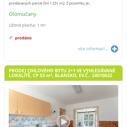
prodávaných parcel činí 1.251 m2. Z pozemku je..
Olomučany
Užitná plocha: 1 m²
prodáno
více informací...
PRODEJ CIHLOVÉHO BYTU 2+1 VE VYHLEDÁVANÉ
LOKALITĚ, CP 53
m²
, BLANSKO, EV.Č.: 24010632