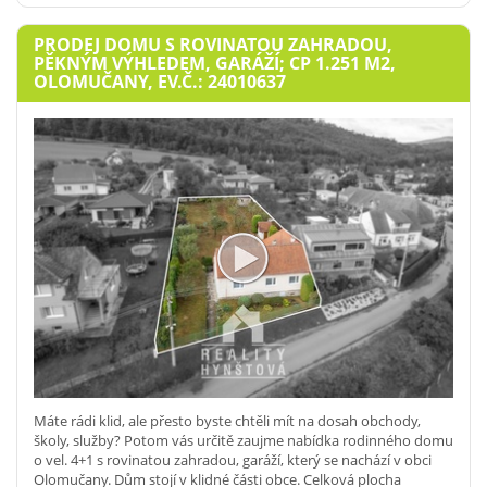
PRODEJ DOMU S ROVINATOU ZAHRADOU,
PĚKNÝM VÝHLEDEM, GARÁŽÍ; CP 1.251 M2,
OLOMUČANY, EV.Č.: 24010637
Máte rádi klid, ale přesto byste chtěli mít na dosah obchody,
školy, služby? Potom vás určitě zaujme nabídka rodinného domu
o vel. 4+1 s rovinatou zahradou, garáží, který se nachází v obci
Olomučany. Dům stojí v klidné části obce. Celková plocha