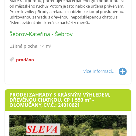
Máte rádi přírodu, potřebujete načerpat energii a odpočinout si
od městského ruchu? Potom je tato nabídka určena právě vám.
Pro milovníky přírody a relaxace nabízím ke koupi prosluněnou,
udržovanou zahradu s dřevěnou, nepodsklepenou chatou s
číslem evidenčním, která se nachází v menší..
Šebrov-Kateřina - Šebrov
Užitná plocha: 14 m²
prodáno
více informací...
PRODEJ ZAHRADY S KRÁSNÝM VÝHLEDEM,
DŘEVĚNOU CHATKOU, CP 1 550
m²
-
OLOMUČANY, EV.Č.: 24010621