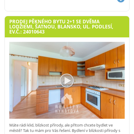
PRODEJ PĚKNÉHO BYTU 2+1 SE DVĚMA
LODŽIEMI, ŠATNOU, BLANSKO, UL. PODLESÍ,
EV.Č.: 24010643
Máte rádi klid, blízkost přírody, ale přitom chcete bydlet ve
městě? Tak tu mám pro Vás řešení. Bydlení v blízkosti přírody s