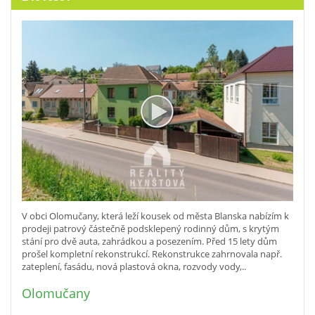
V obci Olomučany, která leží kousek od města Blanska nabízím k
prodeji patrový částečně podsklepený rodinný dům, s krytým
stání pro dvě auta, zahrádkou a posezením. Před 15 lety dům
prošel kompletní rekonstrukcí. Rekonstrukce zahrnovala např.
zateplení, fasádu, nová plastová okna, rozvody vody,..
Olomučany