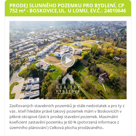
PRODEJ SLUNNÉHO POZEMKU PRO BYDLENÍ, CP
752
m²
- BOSKOVICE,UL. U LOMU, EV.Č.: 24010646
Zasíťovaných stavebních pozemků je stále nedostatek a pro ty z
vás , kteří hledáte právě takový pozemek mám v Boskovicích v
pěkné okrajové části k prodeji stavební pozemek. Maximální
koeficient zastavění pozemku je 60 % (potvrzená informace z
územního plánování ) Celková plocha prodávaného..