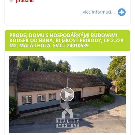
prodáno
více informací...
PRODEJ DOMU S HOSPODÁŘKÝMI BUDOVAMI
KOUSEK OD BRNA, BLÍZKOST PŘÍRODY, CP 2.228
M2; MALÁ LHOTA, EV.Č.: 24010639