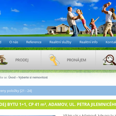
d
O nás
Reference
Realitní služby
Realitní info
Konta
PRODEJ
PRONÁJEM
te se:
Úvod
»
Vyberte si nemovitost
eny položky [21 - 24]
EJ BYTU 1+1, CP 41
m²
, ADAMOV, UL. PETRA JILEMNICÉHO,
Vítám vás v Adamově, kde pro ty z 