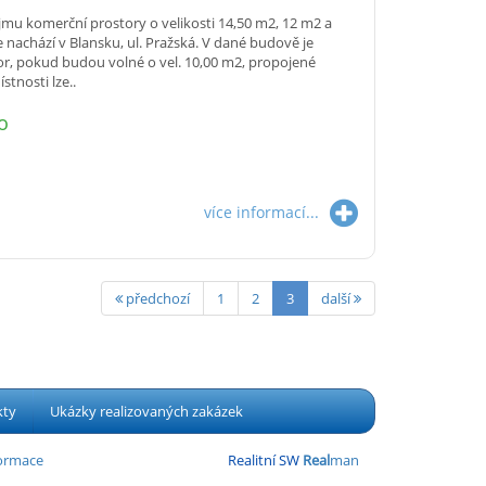
u komerční prostory o velikosti 14,50 m2, 12 m2 a
e nachází v Blansku, ul. Pražská. V dané budově je
or, pokud budou volné o vel. 10,00 m2, propojené
stnosti lze..
o
více informací...
předchozí
1
2
3
další
kty
Ukázky realizovaných zakázek
formace
Realitní SW
Real
man