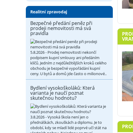
Realitní zpravodaj
Bezpečné předání peněz při
prodeji nemovitosti má svá
pravidla
PROD
VRAN
5.8.2026 - Prodej nemovitosti nekončí
podpisem kupní smlouvy ani předáním
klíčů. Jedním z nejdůležitějších kroků celého
obchodu je bezpečné vypořádání kupní
ceny. U bytů a domů jde často o milionové..
Bydlení vysokoškoláků: Která
varianta je naučí poznat
skutečnou hodnotu?
3.8.2026 - Vysoká škola není jen o
přednáškách, zkouškách a diplomu. Je to
PRO
období, kdy se mladí lidé poprvé učí stát na