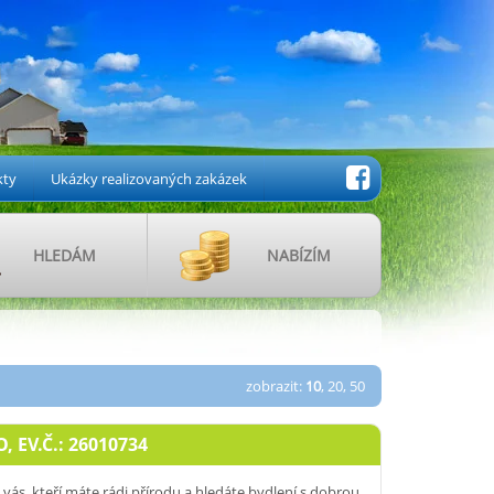
kty
Ukázky realizovaných zakázek
HLEDÁM
NABÍZÍM
zobrazit:
10
,
20
,
50
 EV.Č.: 26010734
vás, kteří máte rádi přírodu a hledáte bydlení s dobrou