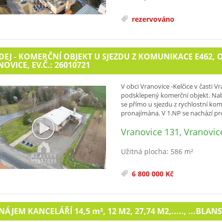
rezervováno
EJ - KOMERČNÍ OBJEKT U SJEZDU Z KOMUNIKACE E462, 
OVICE, EV.Č.: 26010721
V obci Vranovice -Kelčice v časti
podsklepený komerční objekt. Nab
se přímo u sjezdu z rychlostní ko
pronajímána. V 1.NP se nachází pro
Vranovice 131, Vranovic
Užitná plocha: 586 m²
6 800 000 Kč
NÁJEM KANCELÁŘÍ 14,5
m²
, 12 M2, 27,74 M2,....., ...BLAN