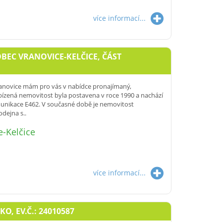
více informací...
OBEC VRANOVICE-KELČICE, ČÁST
 Vranovice mám pro vás v nabídce pronajímaný,
ízená nemovitost byla postavena v roce 1990 a nachází
munikace E462. V současné době je nemovitost
dejna s..
e-Kelčice
více informací...
SKO, EV.Č.: 24010587