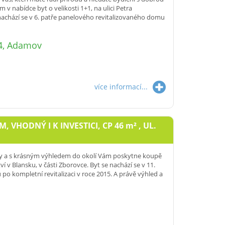
 v nabídce byt o velikosti 1+1, na ulici Petra
nachází se v 6. patře panelového revitalizovaného domu
/4, Adamov
více informací...
 VHODNÝ I K INVESTICI, CP 46
m²
, UL.
rody a s krásným výhledem do okolí Vám poskytne koupě
ví v Blansku, v části Zborovce. Byt se nachází se v 11.
 kompletní revitalizaci v roce 2015. A právě výhled a