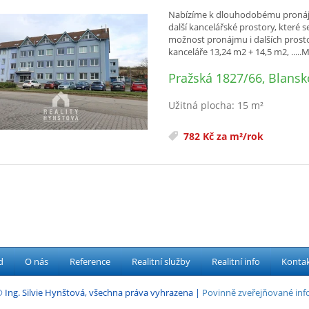
Nabízíme k dlouhodobému pronájm
další kancelářské prostory, které s
možnost pronájmu i dalších prost
kanceláře 13,24 m2 + 14,5 m2, .....Mí
Pražská 1827/66, Blansk
Užitná plocha: 15 m²
782 Kč za m²/rok
d
O nás
Reference
Realitní služby
Realitní info
Konta
 Ing. Silvie Hynštová, všechna práva vyhrazena |
Povinně zveřejňované in