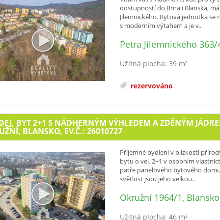
dostupností do Brna i Blanska, mám
Jilemnického. Bytová jednotka se 
s moderním výtahem a je v..
Petra Jilemnického 363
Užitná plocha: 39 m²
rezervováno
EJ, BYT 2+1 S NÁDHERNÝM VÝHLEDEM A ZDĚNÝM JÁDREM,
ŽNÍ, BLANSKO, EV.Č.: 26010727
Příjemné bydlení v blízkosti pří
bytu o vel. 2+1 v osobním vlastnict
patře panelového bytového domu po
světlost jsou jeho velkou..
Okružní 1964/1, Blansko
Užitná plocha: 46 m²