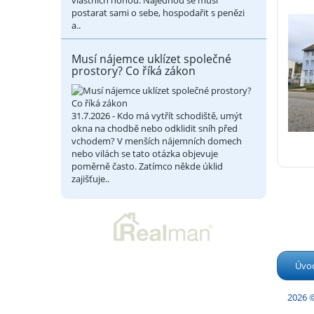
vlastních nohou. Najednou se musí
postarat sami o sebe, hospodařit s penězi
a..
Musí nájemce uklízet společné
prostory? Co říká zákon
31.7.2026 - Kdo má vytřít schodiště, umýt
okna na chodbě nebo odklidit sníh před
vchodem? V menších nájemních domech
nebo vilách se tato otázka objevuje
poměrně často. Zatímco někde úklid
zajišťuje..
Úvo
2026 ©