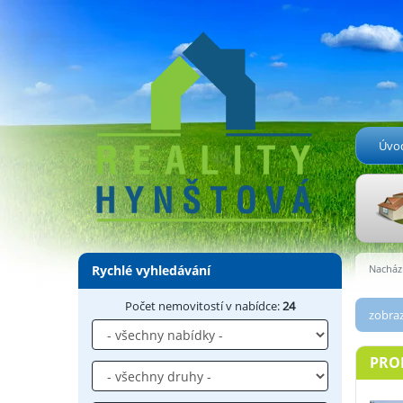
Úvo
Rychlé vyhledávání
Nachází
Počet nemovitostí v nabídce:
24
zobraz
PROD