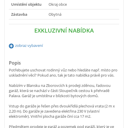
Umístění objektu
Okraj obce
Zástavba
Obytná
EXKLUZIVNÍ NABÍDKA
zobraz vybavení
Popis
Potřebujete uschovat rodinný vůz nebo hledáte např. místo pro
uskladnění věcí? Pokud ano, tak je tato nabídka právě pro vás.
Nabízím v Blansku na Zborovcích k prodeji zděnou, řadovou
garáž, která se nachází v části Sloupečník cestou k přehradě
Palava. Garáž je umístěna v blízkosti bytových domů.
Vstup do garáže je řešen přes dvoukřídlá plechová vrata (2 m x
2,20 m). Do garáže je zavedena elektřina 230 V (vlastní
elektroměr). Vnitřní plocha garáže činí cca 17 m2.
Předmětem prodeje je garáž a pozemek pod garáží, který je ve