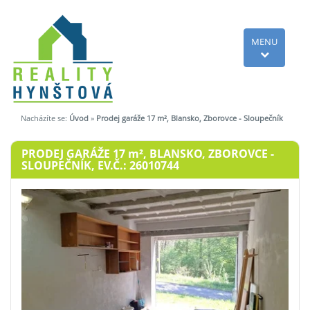
MENU
Nacházíte se:
Úvod
»
Prodej garáže 17 m², Blansko, Zborovce - Sloupečník
PRODEJ GARÁŽE 17
m²
, BLANSKO, ZBOROVCE -
SLOUPEČNÍK, EV.Č.: 26010744