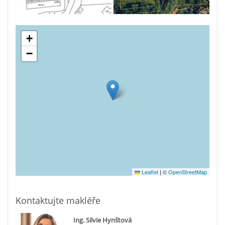
+
−
Leaflet
|
©
OpenStreetMap
Kontaktujte makléře
Ing. Silvie Hynštová