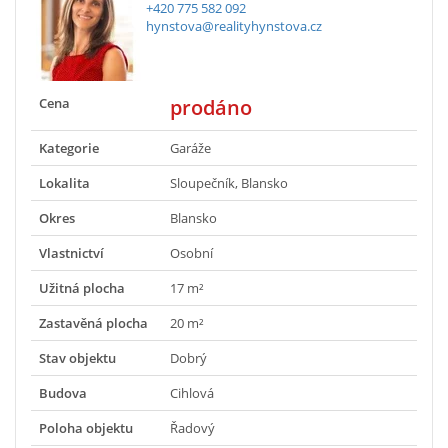
+420 775 582 092
hynstova@realityhynstova.cz
Cena
prodáno
Kategorie
Garáže
Lokalita
Sloupečník, Blansko
Okres
Blansko
Vlastnictví
Osobní
Užitná plocha
17 m²
Zastavěná plocha
20 m²
Stav objektu
Dobrý
Budova
Cihlová
Poloha objektu
Řadový