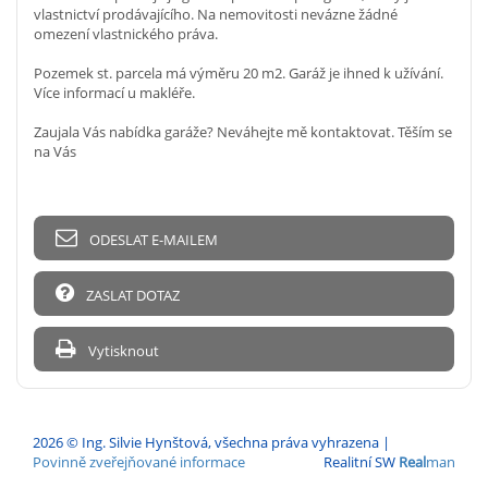
vlastnictví prodávajícího. Na nemovitosti nevázne žádné
omezení vlastnického práva.
Pozemek st. parcela má výměru 20 m2. Garáž je ihned k užívání.
Více informací u makléře.
Zaujala Vás nabídka garáže? Neváhejte mě kontaktovat. Těším se
na Vás
ODESLAT E-MAILEM
ZASLAT DOTAZ
Vytisknout
2026 © Ing. Silvie Hynštová, všechna práva vyhrazena |
Povinně zveřejňované informace
Realitní SW
Real
man